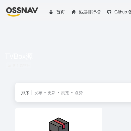
首页
热度排行榜
Github
TVBox源
共 1 篇软件
排序
发布
更新
浏览
点赞