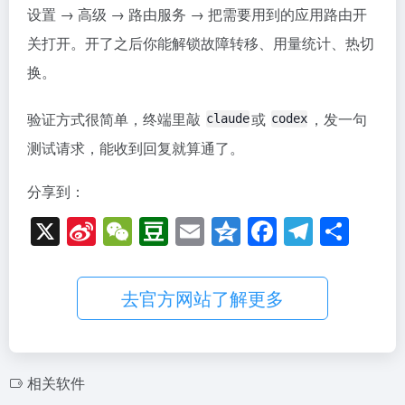
设置 → 高级 → 路由服务 → 把需要用到的应用路由开
关打开。开了之后你能解锁故障转移、用量统计、热切
换。
验证方式很简单，终端里敲
或
，发一句
claude
codex
测试请求，能收到回复就算通了。
分享到：
X
Si
W
D
E
Q
F
T
分
n
e
o
m
z
a
el
享
a
C
u
ail
o
c
e
去官方网站了解更多
W
h
b
n
e
gr
ei
at
a
e
b
a
b
n
o
m
相关软件