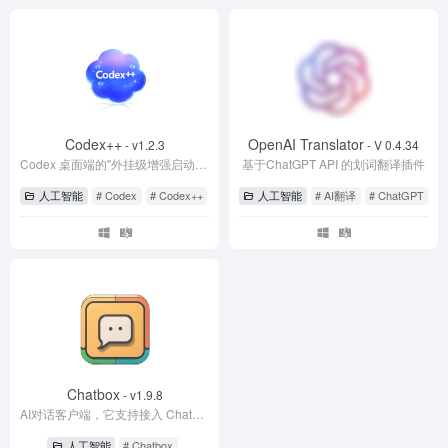
o
o
k
Codex++
OpenAI Translator
- v1.2.3
- V 0.4.34
Codex 桌面端的"外挂级增强启动器"。
基于ChatGPT API 的划词翻译插件
人工智能
# Codex
# Codex++
# CodexPlusPlus
人工智能
# AI翻译
# ChatGPT
# 
Chatbox
- v1.9.8
AI对话客户端，它支持接入 ChatGPT、Claude 和其他 LLMs 等多个大模型的API
人工智能
# Chatbox