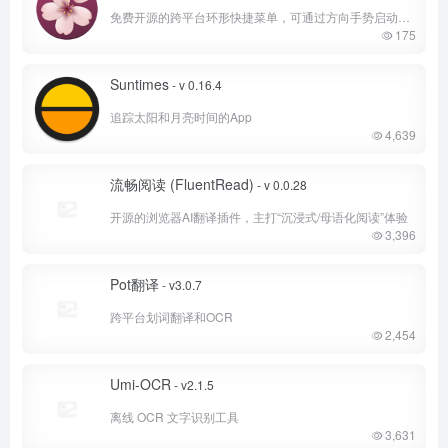
免费开源的跨平台环形快捷菜单，可通过方向手势启动应用、打开文件、执行快捷键和命令。
175
Suntimes
- v 0.16.4
追踪太阳和月亮时间的App
4,639
流畅阅读 (FluentRead)
- v 0.0.28
开源的浏览器AI翻译插件，主打“沉浸式/母语化阅读”体验
3,396
Pot翻译
- v3.0.7
跨平台划词翻译和OCR
2,454
Umi-OCR
- v2.1.5
离线 OCR 文字识别工具
3,631