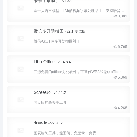
卡卡字幕助手
- v1.33
基于大语言模型(LLM)的视频字幕处理助手，支持语音识别、字幕断句、优化、AI字幕翻译全流程处理
3,001
微信多开防撤回
- v2.1 测试版
微信/QQ/TIM多开防撤回补丁
6,765
LibreOffice
- v 24.8.4
开源免费的officer办公软件，可替代WPS和微软officer
5,369
ScreeGo
- v1.11.2
网页版屏幕共享工具
4,268
draw.io
- v25.0.2
图表绘制工具，免安装、免登录、免费