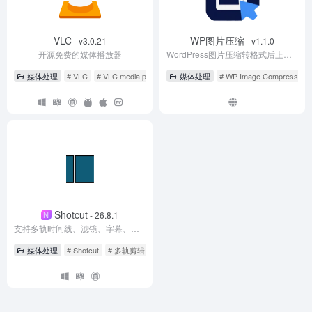
VLC
WP图片压缩
- v3.0.21
- v1.1.0
开源免费的媒体播放器
WordPress图片压缩转格式后上传插件
媒体处理
# VLC
# VLC media player
# 播放器
媒体处理
# WP Image Compress Upl
Shotcut
N
- 26.8.1
支持多轨时间线、滤镜、字幕、代理剪辑和专业导出的免费开源视频编辑器
媒体处理
# Shotcut
# 多轨剪辑
# 视频编辑器