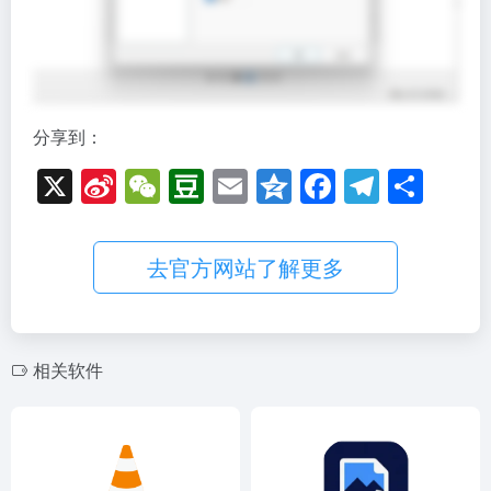
分享到：
X
Si
W
D
E
Q
F
T
分
n
e
o
m
z
a
el
享
a
C
u
ail
o
c
e
去官方网站了解更多
W
h
b
n
e
gr
ei
at
a
e
b
a
b
n
o
m
相关软件
o
o
k