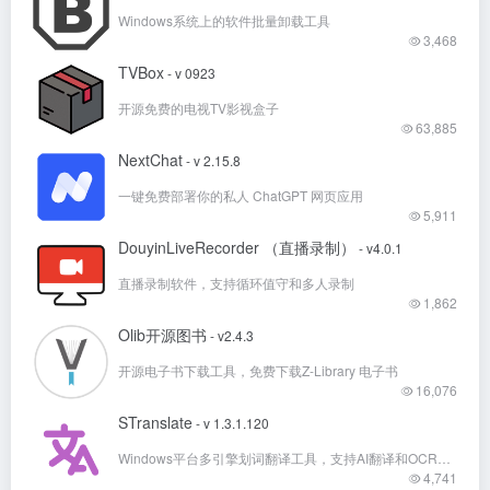
Windows系统上的软件批量卸载工具
3,468
TVBox
- v 0923
开源免费的电视TV影视盒子
63,885
NextChat
- v 2.15.8
一键免费部署你的私人 ChatGPT 网页应用
5,911
DouyinLiveRecorder （直播录制）
- v4.0.1
直播录制软件，支持循环值守和多人录制
1,862
Olib开源图书
- v2.4.3
开源电子书下载工具，免费下载Z-Library 电子书
16,076
STranslate
- v 1.3.1.120
Windows平台多引擎划词翻译工具，支持AI翻译和OCR文字识别翻译
4,741