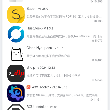
10,906
Saber
- v1.35.0
免费开源的跨平台手写笔记与 PDF 批注工具，支持多级文件夹、深色模式和加密同步。
135
RustDesk
- V 1.3.3
开源免费的远程桌面控制软件，替代TeamViewer、向日葵
5,073
Clash Nyanpasu
- V 1.6.1
基于Mihomo的多平台代理客户端
6,463
yt-dlp
- v 2024.12.13
视频和音频下载工具，支持1800多个网站
5,846
Watt Toolkit
- v3.0.0-rc.13
多功能 Steam 工具箱，支持github、Steam、微软商店等多国外平台加速！
11,611
BCUninstaller
- v5.8.2