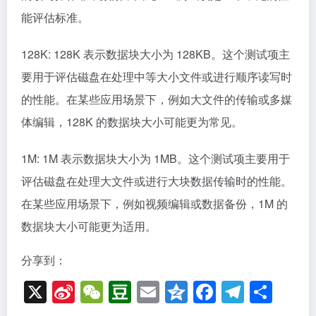
1M: 1M 表示数据块大小为 1MB。这个测试项主要用于
评估磁盘在处理大文件或进行大块数据传输时的性能。
在某些应用场景下，例如视频编辑或数据备份，1M 的
数据块大小可能更为适用。
分享到：
X
Si
W
D
E
Q
F
T
分
n
e
o
m
z
a
el
享
a
C
u
ail
o
c
e
去官方网站了解更多
W
h
b
n
e
gr
ei
at
a
e
b
a
b
n
o
m
相关软件
o
o