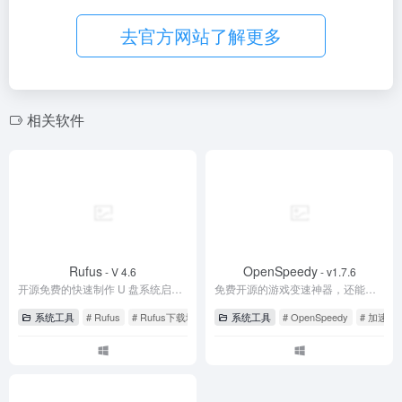
k
Rufus
OpenSpeedy
- V 4.6
- v1.7.6
开源免费的快速制作 U 盘系统启动盘和格式化 USB 的实用小工具
免费开源的游戏变速神器，还能为百度网盘加速！
系统工具
# Rufus
# Rufus下载地址
# Rufus制作启动盘教程
系统工具
# OpenSpeedy
# 加速
lively
- v2.1.0.8
Windows系统免费动态桌面壁纸软件
系统工具
# lively
# 动态壁纸