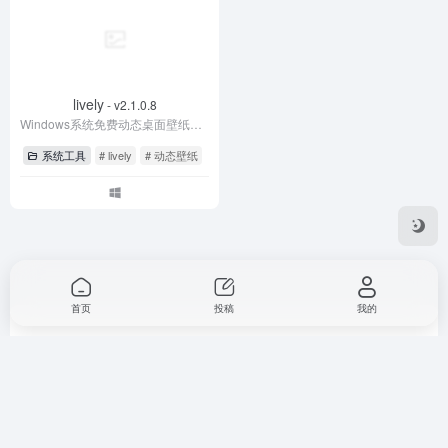
开源精选是一款专注于收录优质开源工具的导航网站，开源精
选只收集每个软件工具类目中完全免费且超好用的开源软件，
来服务于所有网络用户，力求软件简单免费好用，小白也能轻
首页
投稿
我的
松使用，让所有人都能尽享数字自由！
友链申请
免责声明