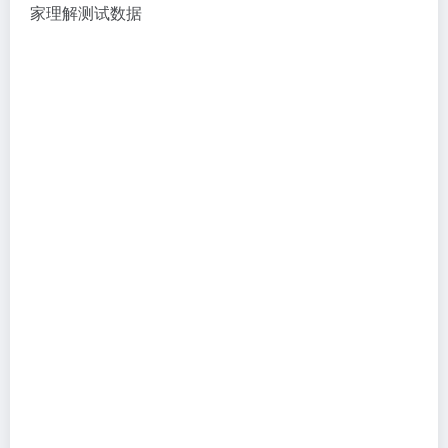
SEQ
SEQ (Sequential): SEQ 测试模式用于评估磁盘在连续
数据传输方面的性能。在 SEQ 测试中，
CrystalDiskMark 将连续的数据块写入或读取磁盘，以
测量其顺序读写速度。这种测试通常适用于需要大量连