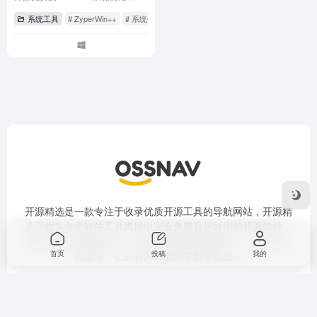
系统工具
# ZyperWin++
# 系统优化
开源精选是一款专注于收录优质开源工具的导航网站，开源精
选只收集每个软件工具类目中完全免费且超好用的开源软件，
来服务于所有网络用户，力求软件简单免费好用，小白也能轻
首页
投稿
我的
松使用，让所有人都能尽享数字自由！
友链申请
免责声明