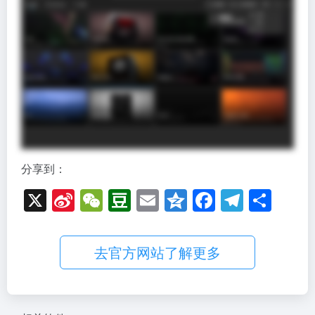
分享到：
X
Si
W
D
E
Q
F
T
分
n
e
o
m
z
a
el
享
a
C
u
ail
o
c
e
去官方网站了解更多
W
h
b
n
e
gr
ei
at
a
e
b
a
b
n
o
m