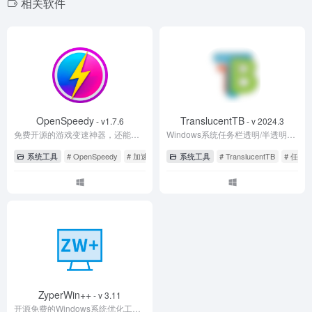
相关软件
o
o
k
OpenSpeedy
TranslucentTB
- v1.7.6
- v 2024.3
免费开源的游戏变速神器，还能为百度网盘加速！
Windows系统任务栏透明/半透明的小工具
系统工具
# OpenSpeedy
# 加速
# 百度网盘
系统工具
# TranslucentTB
# 任务
ZyperWin++
- v 3.11
开源免费的Windows系统优化工具，支持上个系统 服务优化。