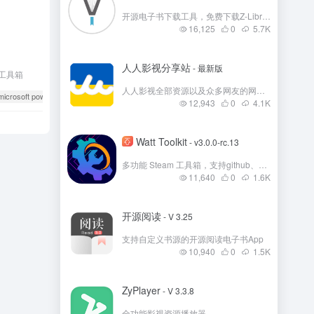
开源电子书下载工具，免费下载Z-Library 电子书
16,125
0
5.7
K
人人影视分享站
- 最新版
强工具箱
人人影视全部资源以及众多网友的网盘资源分享
microsoft powertoys下载地址
# powertoys
12,943
0
4.1
K
Watt Toolkit
- v3.0.0-rc.13
多功能 Steam 工具箱，支持github、Steam、微软商店等多国外平台加速！
11,640
0
1.6
K
开源阅读
- V 3.25
支持自定义书源的开源阅读电子书App
10,940
0
1.5
K
ZyPlayer
- V 3.3.8
全功能影视资源播放器