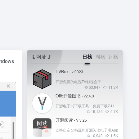
网址
日榜
周榜
月榜
dows
TVBox
- v 0923
开源免费的电视TV影视盒子
63,947
11.3
K
Olib开源图书
- v2.4.3
开源电子书下载工具，免费下载Z-Library 电子书
16,125
5.7
K
开源阅读
- V 3.25
支持自定义书源的开源阅读电子书App
10,940
1.5
K