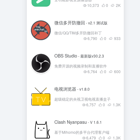
10,373
0
2
K
微信多开防撤回
- v2.1 测试版
微信/QQ/TIM多开防撤回补丁
6,790
0
933
OBS Studio
- 最新版v30.2.3
免费开源的视频录制和直播软件
6,764
0
600
电视浏览器
- v1.8.0
超级稳定的央视卫视电视直播盒子
6,757
0
1.3
K
Clash Nyanpasu
- V 1.6.1
基于Mihomo的多平台代理客户端
6,479
0
1.3
K