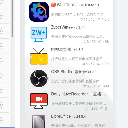
Watt Toolkit
- v3.0.0-rc.13
多功能 Steam 工具箱，支持github、Steam、微软商店等多国外平台加速！
11,640
1.6
K
ZyperWin++
- v 3.11
开源免费的Windows系统优化工具，支持上个系统 服务优化。
3,496
498
电视浏览器
- v1.8.0
超级稳定的央视卫视电视直播盒子
6,757
1.3
K
OBS Studio
- 最新版v30.2.3
免费开源的视频录制和直播软件
6,764
600
DouyinLiveRecorder （直播录制）
- v4.0.1
直播录制软件，支持循环值守和多人录制
1,890
24
LibreOffice
- v 24.8.4
开源免费的officer办公软件，可替代WPS和微软officer