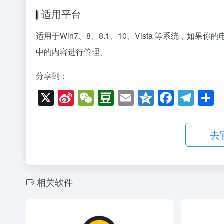
适用平台
适用于Win7、8、8.1、10、Vista 等系统，如果
中的内容进行管理。
分享到：
X
Si
W
D
E
Q
F
T
n
e
o
m
z
a
el
a
C
u
ail
o
c
e
去
W
h
b
n
e
gr
ei
at
a
e
b
a
b
n
o
m
相关软件
o
o
k