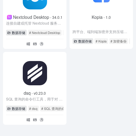
Nextcloud Desktop
Kopia
N
- 34.0.1
- 1.0
连接自建或托管 Nextcloud 服务器的免费开源跨平台文件同步客户端
跨平台、端到端加密并支持压缩去重的开源备份工具
数据存储
# Nextcloud Desktop
# 文件同步
# 自建云盘
数据存储
# Kopia
# 加密备份
# 
dsq
- v0.23.0
SQL 查询的命令行工具，用于对 JSON、CSV、Excel、Parquet 等运行 SQL 查询的命令行工具
数据存储
# dsq
# SQL 查询的命令行工具