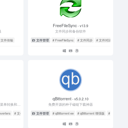
FreeFileSync
- v13.9
具
文件同步和备份软件
台文件传输
文件管理
# FreeFileSync
# 文件同步
# 文件对比
qBittorrent
- v5.0.2.10
文件格式转换器，在Windows系统右键菜单转换和压缩文件
免费开源的种子磁链下载神器
nverters
# 文件转换器
文件管理
# qBittorrent ee
# qBittorrent 增强版
# qBittorren