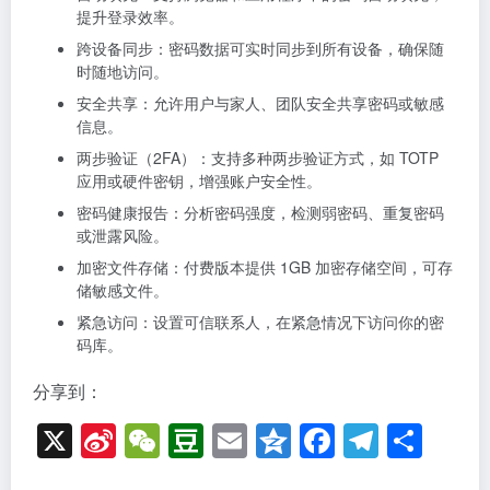
提升登录效率。
跨设备同步：密码数据可实时同步到所有设备，确保随
时随地访问。
安全共享：允许用户与家人、团队安全共享密码或敏感
信息。
两步验证（2FA）：支持多种两步验证方式，如 TOTP
应用或硬件密钥，增强账户安全性。
密码健康报告：分析密码强度，检测弱密码、重复密码
或泄露风险。
加密文件存储：付费版本提供 1GB 加密存储空间，可存
储敏感文件。
紧急访问：设置可信联系人，在紧急情况下访问你的密
码库。
分享到：
X
Si
W
D
E
Q
F
T
分
n
e
o
m
z
a
el
享