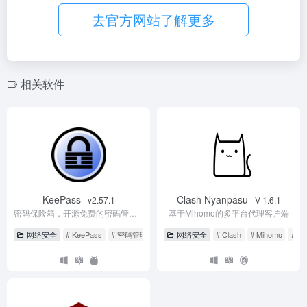
a
C
u
ail
o
c
e
去官方网站了解更多
W
h
b
n
e
gr
ei
at
a
e
b
a
b
n
o
m
相关软件
o
o
k
KeePass
Clash Nyanpasu
- v2.57.1
- V 1.6.1
密码保险箱，开源免费的密码管理工具
基于Mihomo的多平台代理客户端
网络安全
# KeePass
# 密码管理工具
# 密码管理箱
网络安全
# Clash
# Mihomo
# N