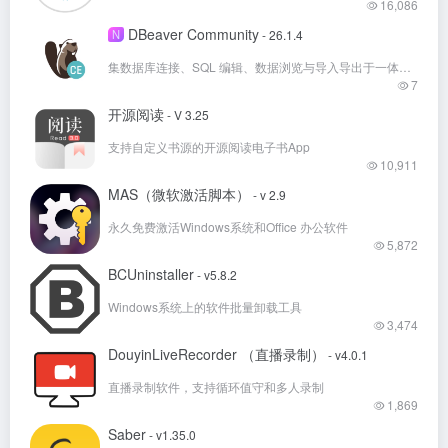
16,086
DBeaver Community
N
- 26.1.4
集数据库连接、SQL 编辑、数据浏览与导入导出于一体的免费开源跨平台数据库管理工具
7
开源阅读
- V 3.25
支持自定义书源的开源阅读电子书App
10,911
MAS（微软激活脚本）
- v 2.9
永久免费激活Windows系统和Office 办公软件
5,872
BCUninstaller
- v5.8.2
Windows系统上的软件批量卸载工具
3,474
DouyinLiveRecorder （直播录制）
- v4.0.1
直播录制软件，支持循环值守和多人录制
1,869
Saber
- v1.35.0