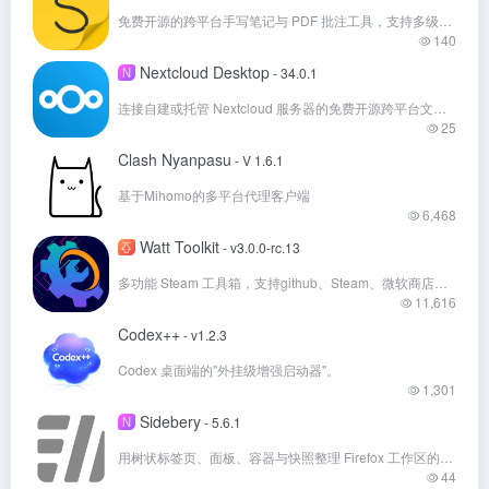
免费开源的跨平台手写笔记与 PDF 批注工具，支持多级文件夹、深色模式和加密同步。
140
Nextcloud Desktop
N
- 34.0.1
连接自建或托管 Nextcloud 服务器的免费开源跨平台文件同步客户端
25
Clash Nyanpasu
- V 1.6.1
基于Mihomo的多平台代理客户端
6,468
Watt Toolkit
- v3.0.0-rc.13
多功能 Steam 工具箱，支持github、Steam、微软商店等多国外平台加速！
11,616
Codex++
- v1.2.3
Codex 桌面端的"外挂级增强启动器"。
1,301
Sidebery
N
- 5.6.1
用树状标签页、面板、容器与快照整理 Firefox 工作区的免费开源扩展
44