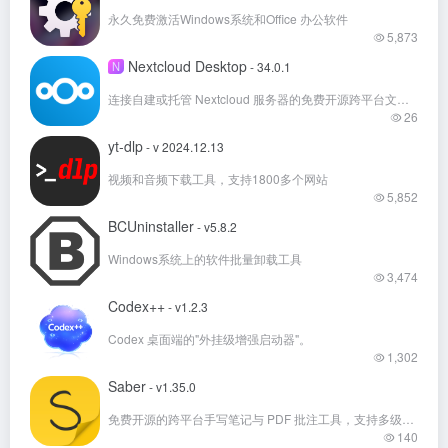
永久免费激活Windows系统和Office 办公软件
5,873
Nextcloud Desktop
N
- 34.0.1
连接自建或托管 Nextcloud 服务器的免费开源跨平台文件同步客户端
26
yt-dlp
- v 2024.12.13
视频和音频下载工具，支持1800多个网站
5,852
BCUninstaller
- v5.8.2
Windows系统上的软件批量卸载工具
3,474
Codex++
- v1.2.3
Codex 桌面端的"外挂级增强启动器"。
1,302
Saber
- v1.35.0
免费开源的跨平台手写笔记与 PDF 批注工具，支持多级文件夹、深色模式和加密同步。
140