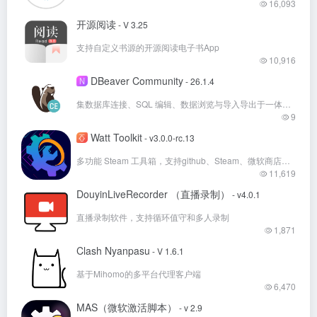
16,093
开源阅读
- V 3.25
支持自定义书源的开源阅读电子书App
10,916
DBeaver Community
N
- 26.1.4
集数据库连接、SQL 编辑、数据浏览与导入导出于一体的免费开源跨平台数据库管理工具
9
Watt Toolkit
- v3.0.0-rc.13
多功能 Steam 工具箱，支持github、Steam、微软商店等多国外平台加速！
11,619
DouyinLiveRecorder （直播录制）
- v4.0.1
直播录制软件，支持循环值守和多人录制
1,871
Clash Nyanpasu
- V 1.6.1
基于Mihomo的多平台代理客户端
6,470
MAS（微软激活脚本）
- v 2.9