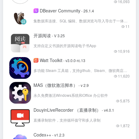
16,093
DBeaver Community
N
- 26.1.4
集数据库连接、SQL 编辑、数据浏览与导入导出于一体的免费开源跨平台数据库管理工具
11
开源阅读
- V 3.25
支持自定义书源的开源阅读电子书App
10,916
Watt Toolkit
- v3.0.0-rc.13
多功能 Steam 工具箱，支持github、Steam、微软商店等多国外平台加速！
11,620
MAS（微软激活脚本）
- v 2.9
永久免费激活Windows系统和Office 办公软件
5,875
DouyinLiveRecorder （直播录制）
- v4.0.1
直播录制软件，支持循环值守和多人录制
1,872
Codex++
- v1.2.3