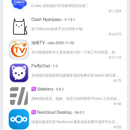
Codex 桌面端的"外挂级增强启动器"。
1,304
Clash Nyanpasu
- V 1.6.1
基于Mihomo的多平台代理客户端
6,470
油桃TV
- utao-2025-11-02
专为电视投影等大屏设备设计的一个第三方浏览器，免费观看CCTV和各大卫视的电视直播和解决主流视频网站 TV电视端的投屏问题。
5,115
FluffyChat
- 1.0
支持端到端加密和自建服务器的免费开源 Matrix 聊天客户端
75
Sidebery
N
- 5.6.1
用树状标签页、面板、容器与快照整理 Firefox 工作区的免费开源扩展
46
Nextcloud Desktop
N
- 34.0.1
连接自建或托管 Nextcloud 服务器的免费开源跨平台文件同步客户端
26