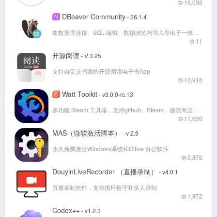
16,093
DBeaver Community
N
- 26.1.4
集数据库连接、SQL 编辑、数据浏览与导入导出于一体的免费开源跨平台数据库管理工具
11
开源阅读
- V 3.25
支持自定义书源的开源阅读电子书App
10,916
Watt Toolkit
- v3.0.0-rc.13
多功能 Steam 工具箱，支持github、Steam、微软商店等多国外平台加速！
11,620
MAS（微软激活脚本）
- v 2.9
永久免费激活Windows系统和Office 办公软件
5,875
DouyinLiveRecorder （直播录制）
- v4.0.1
直播录制软件，支持循环值守和多人录制
1,872
Codex++
- v1.2.3