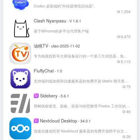
Codex 桌面端的"外挂级增强启动器"。
1,304
Clash Nyanpasu
- V 1.6.1
基于Mihomo的多平台代理客户端
6,470
油桃TV
- utao-2025-11-02
专为电视投影等大屏设备设计的一个第三方浏览器，免费观看CCTV和各大卫视的电视直播和解决主流视频网站 TV电视端的投屏问题。
5,115
FluffyChat
- 1.0
支持端到端加密和自建服务器的免费开源 Matrix 聊天客户端
75
Sidebery
N
- 5.6.1
用树状标签页、面板、容器与快照整理 Firefox 工作区的免费开源扩展
46
Nextcloud Desktop
N
- 34.0.1
连接自建或托管 Nextcloud 服务器的免费开源跨平台文件同步客户端
26