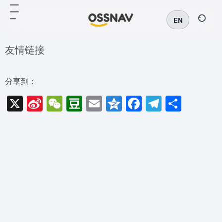
EN
友情链接
分享到：
X
Sina
WeChat
Douban
Email
Qzone
Facebook
Telegra
分
Weibo
享