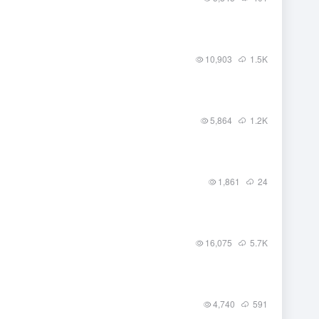
10,903
1.5
K
5,864
1.2
K
1,861
24
16,075
5.7
K
4,740
591