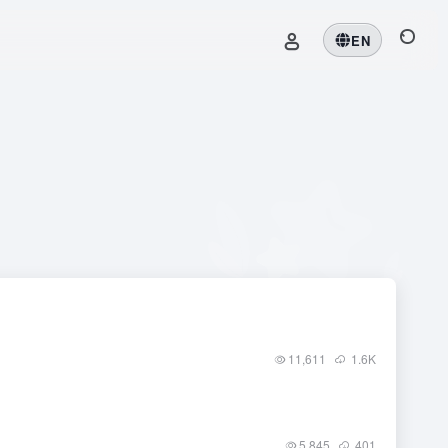
EN
11,611
1.6
K
5,845
401