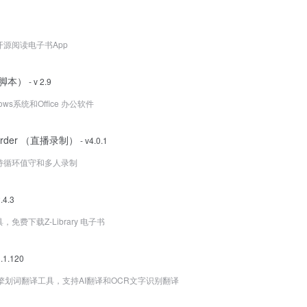
源阅读电子书App
活脚本）
- v 2.9
ws系统和Office 办公软件
ecorder （直播录制）
- v4.0.1
持循环值守和多人录制
.4.3
免费下载Z-Library 电子书
3.1.120
多引擎划词翻译工具，支持AI翻译和OCR文字识别翻译