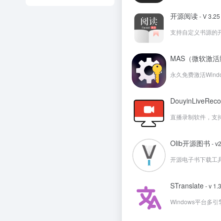
开源阅读
- V 3.25
支持自定义书源的开
MAS（微软激
永久免费激活Windo
DouyinLiveR
直播录制软件，支
Olib开源图书
- v2
开源电子书下载工具，
STranslate
- v 1.
Windows平台