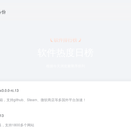
 备份
软件排行榜
软件热度日榜
根据今天浏览量降序排列
 v3.0.0-rc.13
工具箱，支持github、Steam、微软商店等多国外平台加速！
.13
，支持1800多个网站