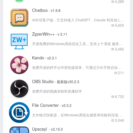
4,285
Chatbox
- v1.9.8
AI对话客户端，它支持接入 ChatGPT、Claude 和其他 LLMs 等多个大模型的API
5,655
ZyperWin++
- v 3.11
开源免费的Windows系统优化工具，支持上个系统 服务优化。
3,482
Kando
- v2.3.1
免费开源的跨平台环形快捷菜单，可通过方向手势启动应用、打开文件、执行快捷键和命令。
211
OBS Studio
- 最新版v30.2.3
免费开源的视频录制和直播软件
6,752
File Converter
- v2.0.2
文件格式转换器，在Windows系统右键菜单转换和压缩文件
3,046
Upscayl
- v2.15.0