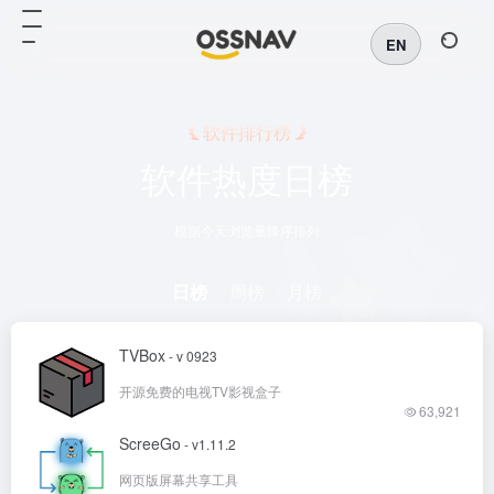
EN
软件排行榜
软件热度日榜
根据今天浏览量降序排列
日榜
周榜
月榜
TVBox
- v 0923
开源免费的电视TV影视盒子
63,921
ScreeGo
- v1.11.2
网页版屏幕共享工具