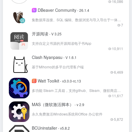
16,086
DBeaver Community
N
- 26.1.4
集数据库连接、SQL 编辑、数据浏览与导入导出于一体的免费开源跨平台数据库管理工具
7
开源阅读
- V 3.25
支持自定义书源的开源阅读电子书App
10,911
Clash Nyanpasu
- V 1.6.1
基于Mihomo的多平台代理客户端
6,469
Watt Toolkit
- v3.0.0-rc.13
多功能 Steam 工具箱，支持github、Steam、微软商店等多国外平台加速！
11,617
MAS（微软激活脚本）
- v 2.9
永久免费激活Windows系统和Office 办公软件
5,872
BCUninstaller
- v5.8.2