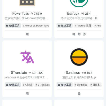
PowerToys
Escrcpy
- V 0.86.0
- v1.28.4
微软官方推出的Windows系统增强工具箱
跨平台安卓手机远程控制工具
便捷工具
# Microsoft PowerToys
# microsoft powertoys下载地址
便捷工具
# Android 投屏
# powertoys
# Androi
STranslate
Suntimes
- v 1.3.1.120
- v 0.16.4
Windows平台多引擎划词翻译工具，支持AI翻译和OCR文字识别翻译
追踪太阳和月亮时间的App
便捷工具
# AI翻译
# STranslate
便捷工具
# Suntimes
# 日出和日