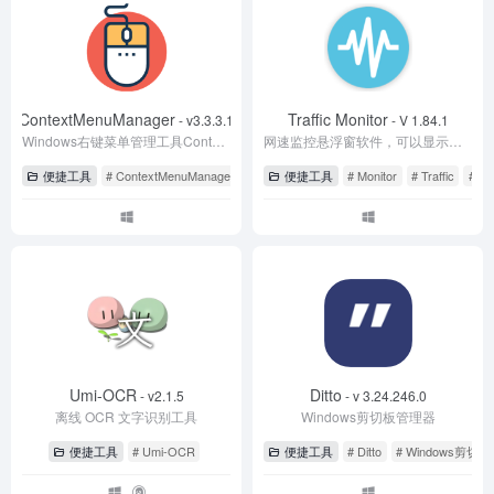
ContextMenuManager
Traffic Monitor
- v3.3.3.1
- V 1.84.1
Windows右键菜单管理工具ContextMenuManager
网速监控悬浮窗软件，可以显示当前网速、CPU及内存利用率
便捷工具
# ContextMenuManager
# Windows右键菜单管理
便捷工具
# Monitor
# Traffic
# 
Umi-OCR
Ditto
- v2.1.5
- v 3.24.246.0
离线 OCR 文字识别工具
Windows剪切板管理器
便捷工具
# Umi-OCR
便捷工具
# Ditto
# Windows剪切板